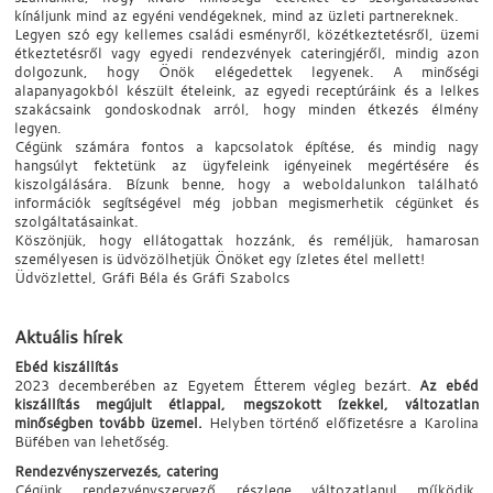
kínáljunk mind az egyéni vendégeknek, mind az üzleti partnereknek.
Legyen szó egy kellemes családi esményről, közétkeztetésről, üzemi
étkeztetésről vagy egyedi rendezvények cateringjéről, mindig azon
dolgozunk, hogy Önök elégedettek legyenek. A minőségi
alapanyagokból készült ételeink, az egyedi receptúráink és a lelkes
szakácsaink gondoskodnak arról, hogy minden étkezés élmény
legyen.
Cégünk számára fontos a kapcsolatok építése, és mindig nagy
hangsúlyt fektetünk az ügyfeleink igényeinek megértésére és
kiszolgálására. Bízunk benne, hogy a weboldalunkon található
információk segítségével még jobban megismerhetik cégünket és
szolgáltatásainkat.
Köszönjük, hogy ellátogattak hozzánk, és reméljük, hamarosan
személyesen is üdvözölhetjük Önöket egy ízletes étel mellett!
Üdvözlettel, Gráfi Béla és Gráfi Szabolcs
Aktuális hírek
Ebéd kiszállítás
2023 decemberében az Egyetem Étterem végleg bezárt.
Az ebéd
kiszállítás megújult étlappal, megszokott ízekkel, változatlan
minőségben tovább üzemel.
Helyben történő előfizetésre a Karolina
Büfében van lehetőség.
Rendezvényszervezés, catering
Cégünk rendezvényszervező részlege változatlanul működik,