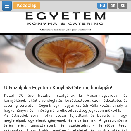
Kezdőlap
HU
DE
SK
Üdvözöljük a Egyetem Konyha&Catering honlapján!
Közel 30 éve büszkén szolgáljuk ki Mosonmagyaróvár és
környékének lakóit a vendéglátás, közétkeztetés, üzemi étkeztetés és
catering területén. Cégünk egy magyar családi vállalkozás, amely a
hagyományok és minőség iránti elkötelezettség jegyében működik.
Az évtizedek során folyamatosan fejlődtünk és bővültünk, hogy
megfeleljünk ügyfeleink igényeinek és elvárásainak. A gasztronómia
terén elért tapasztalatunk és szakértelmünk lehetővé teszi
számunkra, hogy kiváló minőségű ételeket és szolgáltatásokat