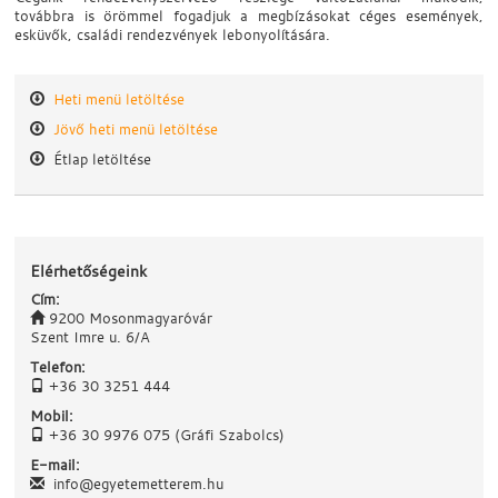
továbbra is örömmel fogadjuk a megbízásokat céges események,
esküvők, családi rendezvények lebonyolítására.
Heti menü letöltése
Jövő heti menü letöltése
Étlap letöltése
Elérhetőségeink
Cím:
9200 Mosonmagyaróvár
Szent Imre u. 6/A
Telefon:
+36 30 3251 444
Mobil:
+36 30 9976 075 (Gráfi Szabolcs)
E-mail:
info@egyetemetterem.hu