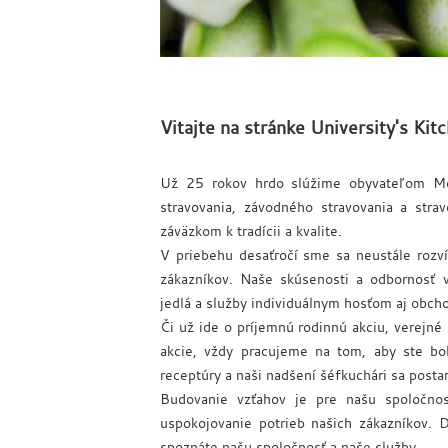
Vitajte na stránke University's Ki
Už 25 rokov hrdo slúžime obyvateľom Mos
stravovania, závodného stravovania a stra
záväzkom k tradícii a kvalite.
V priebehu desaťročí sme sa neustále rozvíj
zákazníkov. Naše skúsenosti a odbornosť 
jedlá a služby individuálnym hosťom aj obc
Či už ide o príjemnú rodinnú akciu, verejné
akcie, vždy pracujeme na tom, aby ste bol
receptúry a naši nadšení šéfkuchári sa postar
Budovanie vzťahov je pre našu spoločno
uspokojovanie potrieb našich zákazníkov. 
spoznáte našu spoločnosť a naše služby.