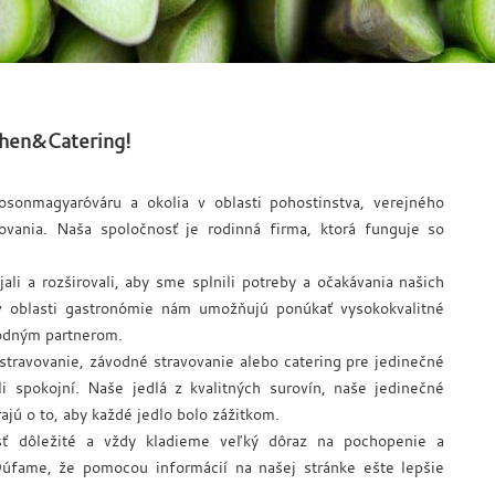
tchen&Catering!
onmagyaróváru a okolia v oblasti pohostinstva, verejného
vovania. Naša spoločnosť je rodinná firma, ktorá funguje so
ali a rozširovali, aby sme splnili potreby a očakávania našich
v oblasti gastronómie nám umožňujú ponúkať vysokokvalitné
hodným partnerom.
 stravovanie, závodné stravovanie alebo catering pre jedinečné
i spokojní. Naše jedlá z kvalitných surovín, naše jedinečné
ajú o to, aby každé jedlo bolo zážitkom.
sť dôležité a vždy kladieme veľký dôraz na pochopenie a
Dúfame, že pomocou informácií na našej stránke ešte lepšie