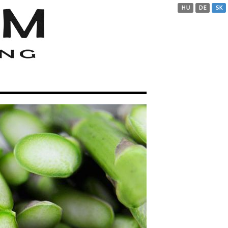
HU
DE
SK