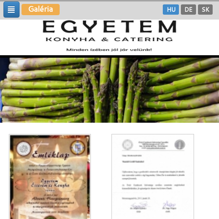
Galéria
HU
DE
SK